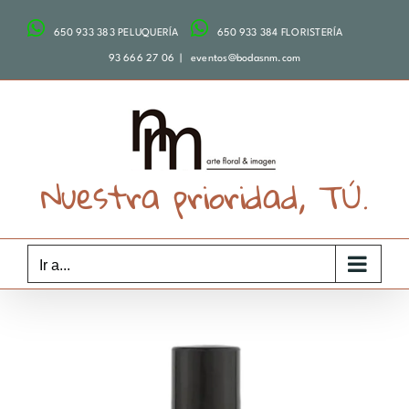
Saltar
650 933 383 PELUQUERÍA
650 933 384 FLORISTERÍA
al
contenido
93 666 27 06
|
eventos@bodasnm.com
Nuestra prioridad, TÚ.
Ir a...