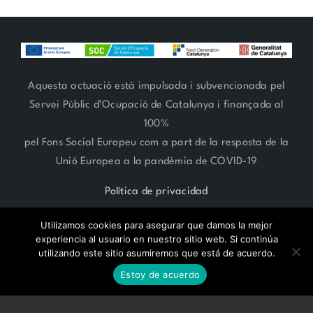
Aquesta actuació està impulsada i subvencionada pel
Servei Públic d’Ocupació de Catalunya i finançada al
100%
pel Fons Social Europeu com a part de la resposta de la
Unió Europea a la pandèmia de COVID-19
Política de privacidad
Utilizamos cookies para asegurar que damos la mejor
experiencia al usuario en nuestro sitio web. Si continúa
utilizando este sitio asumiremos que está de acuerdo.
RESERVA CITA ONLINE
ARTE FLORAL 93 666 27 06 | ESTILISMO 93 685 62 38 | Paseo
Estoy de acuerdo
Compte de Vilardaga 119,
SANT FELIU DE LLOBREGAT -
BARCELONA-