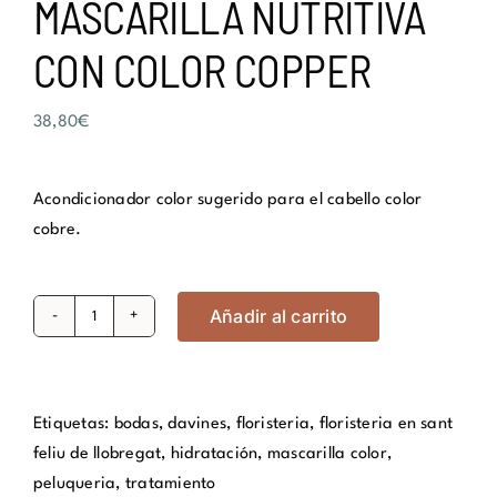
MASCARILLA NUTRITIVA
CON COLOR COPPER
38,80
€
Acondicionador color sugerido para el cabello color
cobre.
Añadir al carrito
MASCARILLA
NUTRITIVA
CON
COLOR
Etiquetas:
bodas
,
davines
,
floristeria
,
floristeria en sant
COPPER
feliu de llobregat
,
hidratación
,
mascarilla color
,
cantidad
peluqueria
,
tratamiento