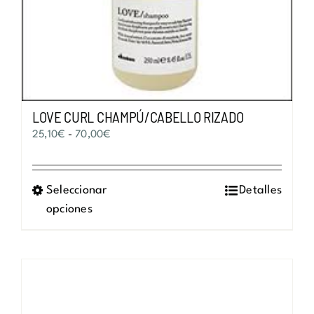
LOVE CURL CHAMPÚ/CABELLO RIZADO
Rango
25,10
€
-
70,00
€
de
precios:
Seleccionar
Este
Detalles
desde
opciones
producto
25,10€
tiene
hasta
múltiples
70,00€
variantes.
Las
opciones