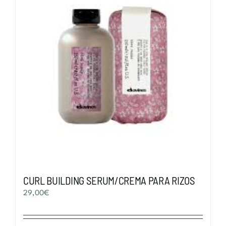
se
pueden
elegir
en
la
página
de
producto
CURL BUILDING SERUM/CREMA PARA RIZOS
29,00
€